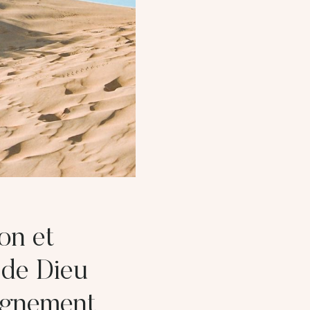
on et
 de Dieu
ignement