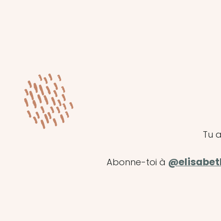
Tu a
@elisabe
Abonne-toi à