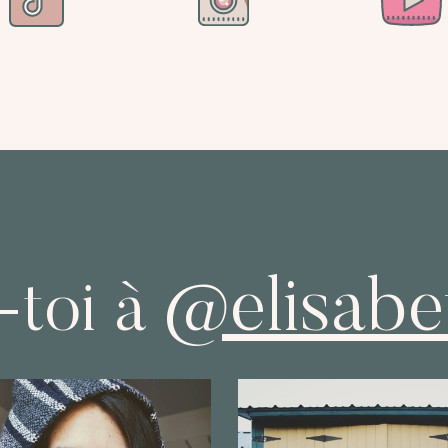
@elisabe
toi à