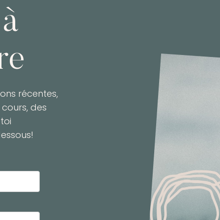
 à
re
ions récentes,
 cours, des
toi
essous!