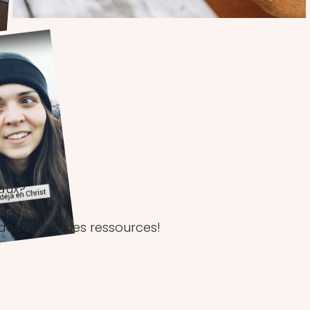
iaux?
 de toutes mes ressources!