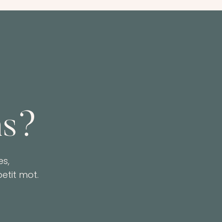
ns?
s,
etit mot.