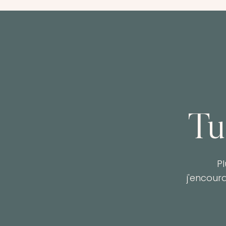
Tu
P
j'encour