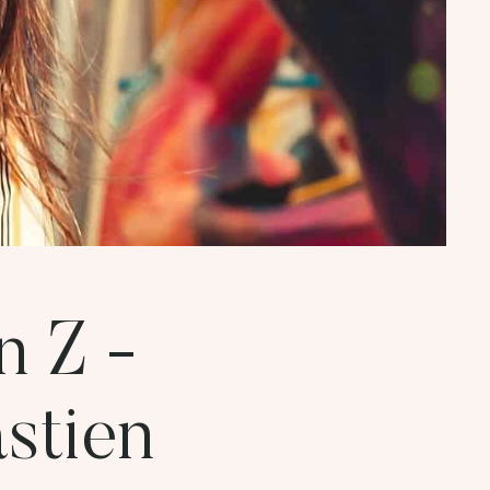
n Z -
stien